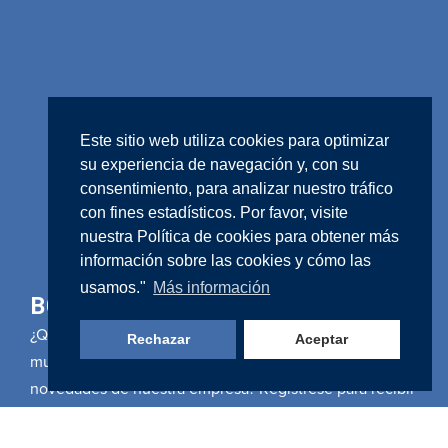
Este sitio web utiliza cookies para optimizar
su experiencia de navegación y, con su
consentimiento, para analizar nuestro tráfico
con fines estadísticos. Por favor, visite
nuestra
Política de cookies
para obtener más
información sobre las cookies y cómo las
usamos."
Más información
BOLETÍN
¿Quieres saber más sobre el trabajo de Aingura en el
Rechazar
Aceptar
mundo, las últimas soluciones desarrolladas y otras
novedades de nuestra empresa? Regístrese para recibir
nuestro resumen de artículos, noticias y más por correo
electrónico.