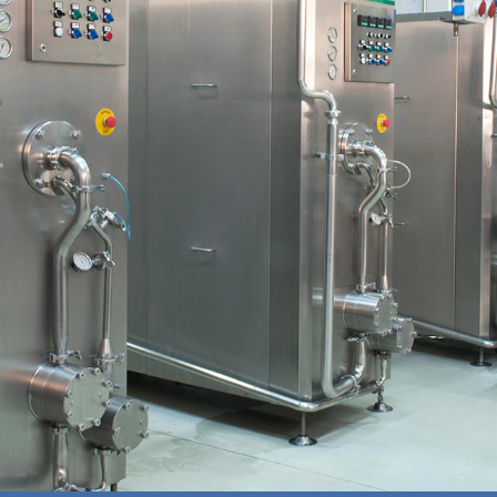
DA de la planta de producción para analizar el consumo del sist
 con una gran inversión en elementos y estrategias de eficiencia 
r la posibilidad de encontrar patrones anómalos de funcionamien
 basado en modelos de mezcla gaussiana para:
rgía del sistema.
patrón de consumo normal para detectar anomalías.
calado multidimensional para facilitar la visualización de variab
mo como el que se muestra en la Figura 4, que muestra el consu
 han sido aislados y entregados al cliente para su análisis, con 