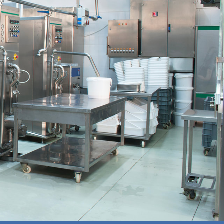
ema de refrigeración
energética. Sin embargo, debido a la alta
to que puedan estar influyendo en el
les.
mo normal (Cluster 0 y 2) y el consumo
el fin de determinar qué ha causado este tipo