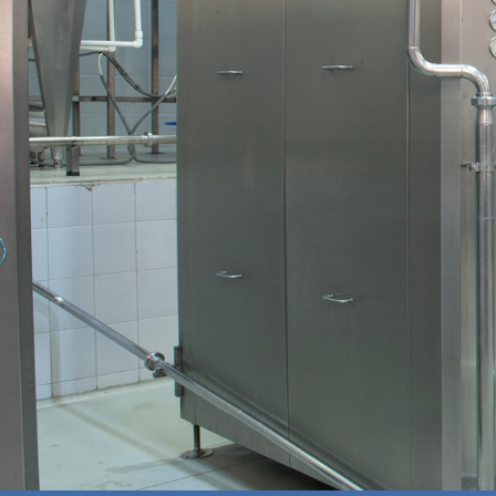
Se han utilizado datos del sistema SCA
El sistema de refrigeración ya contaba
factura de energía, hubo interés en ve
consumo de energía.
Se utilizó un algoritmo de agrupación
Encuentrar el patrón de consumo de ene
Comparar el consumo de energía con el 
Además, se han utilizado técnicas de es
Se ha desarrollado un patrón de consu
anormal (Cluster 1)
Los eventos recopilados en este Cluster
de desviación.