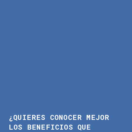
Datos del ciclo de la máquina para
Dif
cada servo.
¿QUIERES CONOCER MEJOR
LOS BENEFICIOS QUE